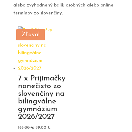
alebo zvýhodnený balík osobných alebo online
termínov zo slovenčiny.
Zľava!
7 x Prijímačky
nanečisto zo
slovenčiny na
bilingválne
gymnázium
2026/2027
Pôvodná
Aktuálna
133,00
€
99,00
€