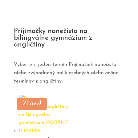
cena
cena
bola:
je:
133,00 €.
99,00 €.
Prijímačky nanečisto na
bilingválne gymnázium z
angličtiny
Vyberte si jeden termín Prijímačiek nanečisto
alebo zvýhodnený balík osobných alebo online
termínov z angličtiny.
Zľava!