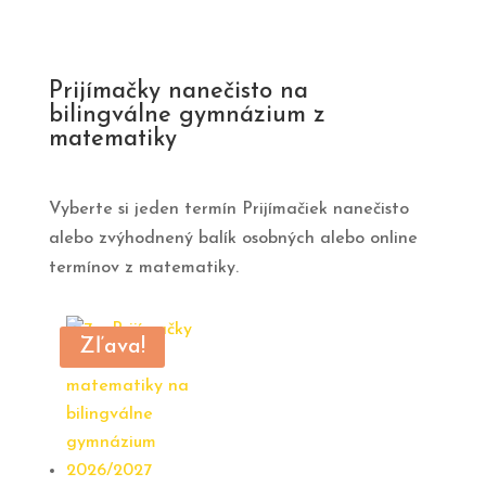
bola:
je:
133,00 €.
99,00 €.
Prijímačky nanečisto na
bilingválne gymnázium z
matematiky
Vyberte si jeden termín Prijímačiek nanečisto
alebo zvýhodnený balík osobných alebo online
termínov z matematiky.
Zľava!