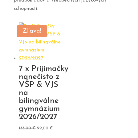
predpokladov a všeobecných jazykových
schopností.
Zľava!
7 x Prijímačky
nanečisto z
VŠP & VJS
na
bilingválne
gymnázium
2026/2027
Pôvodná
Aktuálna
133,00
€
99,00
€
cena
cena