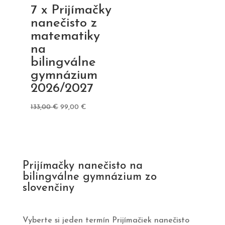
7 x Prijímačky
nanečisto z
matematiky
na
bilingválne
gymnázium
2026/2027
Pôvodná
Aktuálna
133,00
€
99,00
€
cena
cena
bola:
je:
133,00 €.
99,00 €.
Prijímačky nanečisto na
bilingválne gymnázium zo
slovenčiny
Vyberte si jeden termín Prijímačiek nanečisto