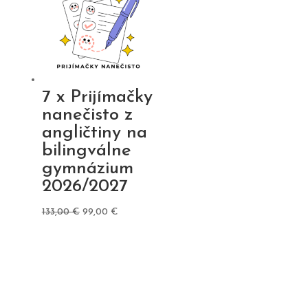
7 x Prijímačky
nanečisto z
angličtiny na
bilingválne
gymnázium
2026/2027
Pôvodná
Aktuálna
133,00
€
99,00
€
cena
cena
bola:
je:
133,00 €.
99,00 €.