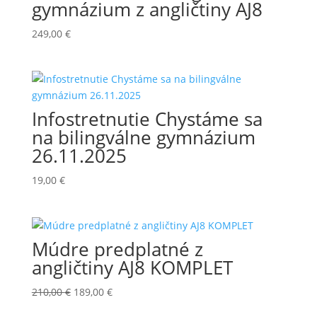
gymnázium z angličtiny AJ8
249,00
€
Infostretnutie Chystáme sa
na bilingválne gymnázium
26.11.2025
19,00
€
Múdre predplatné z
angličtiny AJ8 KOMPLET
Pôvodná
Aktuálna
210,00
€
189,00
€
cena
cena