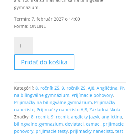
a 9. ročníka ZŠ hlásiacich sa na bilingválne
gymnázium.
Termín: 7. február 2027 o 14:00
Forma: ONLINE
množstvo
Prijímačky
nanečisto
Pridať do košíka
z
angličtiny
na
bilingválne
Kategórií:
8. ročník ZŠ
,
9. ročník ZŠ
,
AJ8
,
Angličtina
,
PN
gymnázium
na bilingválne gymnázium
,
Prijímacie pohovory
,
ONLINE
Prijímačky na bilingválne gymnázium
,
Prijímačky
7.2.2027
nanečisto
,
Prijímačky nanečisto AJ8
,
Základná škola
Značky:
8. rocnik
,
9. rocnik
,
anglicky jazyk
,
anglictina
,
bilingvalne gymnazium
,
deviataci
,
osmaci
,
prijimacie
pohovory
,
prijimacie testy
,
prijimacky nanecisto
,
test