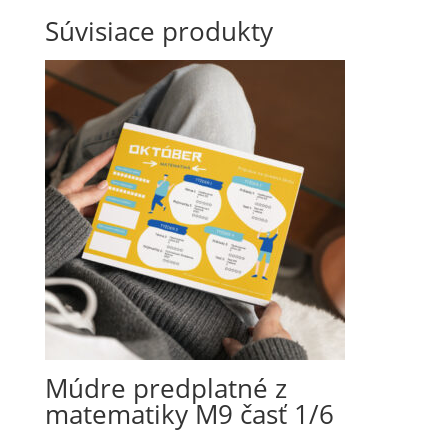
bola:
je:
Súvisiace produkty
210,00 €.
189,00 €.
Múdre predplatné z
matematiky M9 časť 1/6