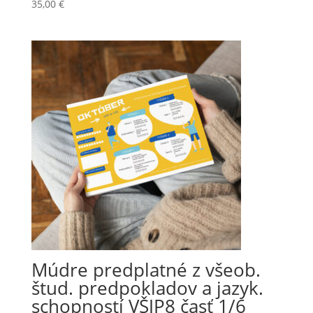
35,00
€
Múdre predplatné z všeob.
štud. predpokladov a jazyk.
schopností VŠJP8 časť 1/6