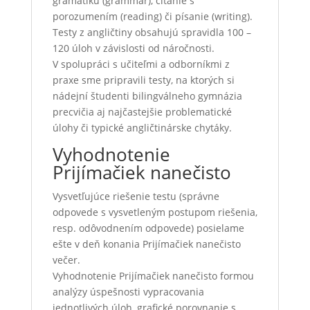
gramatiku (grammar), čítanie s
porozumením (reading) či písanie (writing).
Testy z angličtiny obsahujú spravidla 100 –
120 úloh v závislosti od náročnosti.
V spolupráci s učiteľmi a odborníkmi z
praxe sme pripravili testy, na ktorých si
nádejní študenti bilingválneho gymnázia
precvičia aj najčastejšie problematické
úlohy či typické angličtinárske chytáky.
Vyhodnotenie
Prijímačiek nanečisto
Vysvetľujúce riešenie testu (správne
odpovede s vysvetleným postupom riešenia,
resp. odôvodnením odpovede) posielame
ešte v deň konania Prijímačiek nanečisto
večer.
Vyhodnotenie Prijímačiek nanečisto formou
analýzy úspešnosti vypracovania
jednotlivých úloh, grafické porovnanie s