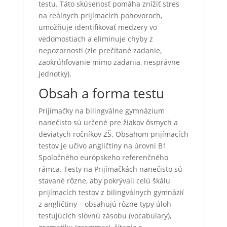
testu. Táto skúsenosť pomáha znížiť stres
na reálnych prijímacích pohovoroch,
umožňuje identifikovať medzery vo
vedomostiach a eliminuje chyby z
nepozornosti (zle prečítané zadanie,
zaokrúhľovanie mimo zadania, nesprávne
jednotky).
Obsah a forma testu
Prijímačky na bilingválne gymnázium
nanečisto sú určené pre žiakov ôsmych a
deviatych ročníkov ZŠ. Obsahom prijímacích
testov je učivo angličtiny na úrovni B1
Spoločného európskeho referenčného
rámca. Testy na Prijímačkách nanečisto sú
stavané rôzne, aby pokrývali celú škálu
prijímacích testov z bilingválnych gymnázií
z angličtiny – obsahujú rôzne typy úloh
testujúcich slovnú zásobu (vocabulary),