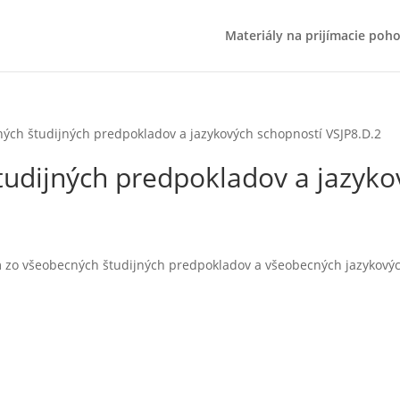
Materiály na prijímacie poh
ných študijných predpokladov a jazykových schopností VSJP8.D.2
tudijných predpokladov a jazyko
m zo všeobecných študijných predpokladov a všeobecných jazykových