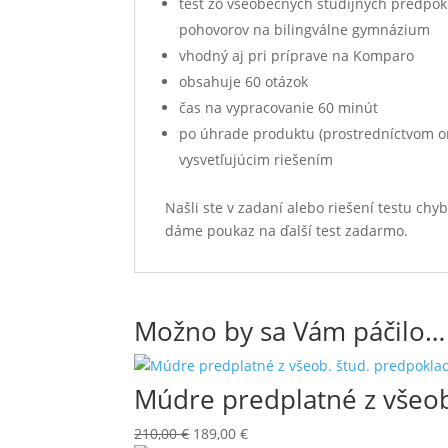
test zo všeobecných študijných predpokla
pohovorov na bilingválne gymnázium
vhodný aj pri príprave na Komparo
obsahuje 60 otázok
čas na vypracovanie 60 minút
po úhrade produktu (prostredníctvom o
vysvetľujúcim riešením
Našli ste v zadaní alebo riešení testu ch
dáme poukaz na ďalší test zadarmo.
Možno by sa Vám páčilo…
Múdre predplatné z všeob
Pôvodná
Aktuálna
210,00
€
189,00
€