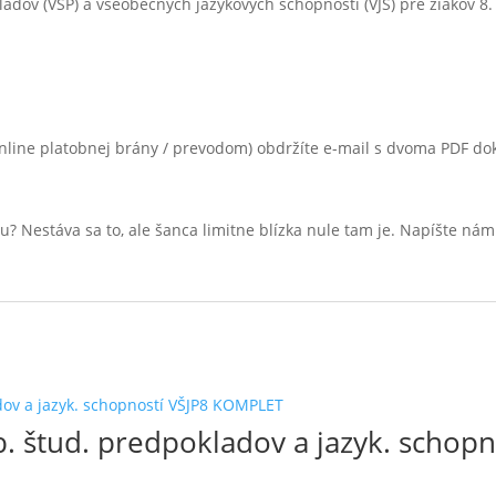
dov (VŠP) a všeobecných jazykových schopností (VJS) pre žiakov 8. a
nline platobnej brány / prevodom) obdržíte e-mail s dvoma PDF 
ybu? Nestáva sa to, ale šanca limitne blízka nule tam je. Napíšte
. štud. predpokladov a jazyk. schop