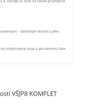
 9. ročníka ZŠ slúži na nácvik prijímacích
dokumentami – samotným testom a jeho
 nám na info@cielene.shop a ako odmenu Vám
ností VŠJP8 KOMPLET