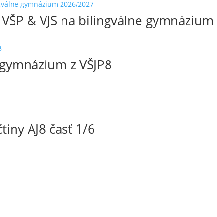
 z VŠP & VJS na bilingválne gymnáziu
e gymnázium z VŠJP8
tiny AJ8 časť 1/6