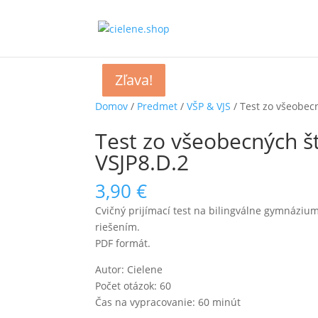
Zľava!
Zľava!
Zľava!
Zľava!
Domov
/
Predmet
/
VŠP & VJS
/ Test zo všeobec
Test zo všeobecných š
VSJP8.D.2
3,90
€
Cvičný prijímací test na bilingválne gymnáziu
riešením.
PDF formát.
Autor: Cielene
Počet otázok: 60
Čas na vypracovanie: 60 minút