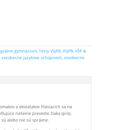
ingválne gymnázium
,
Testy VSJP8
,
VSJP8
,
VŠP &
,
vseobecne jazykove schopnosti
,
vseobecne
ôsmakov a deviatakov hlásiacich sa na
ľujúce riešenie prevedie žiaka (príp.
 sú alebo nie sú správne.