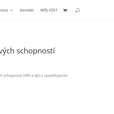
ovory
Kontakt
MÔJ ÚČET
vých schopností
 schopností (VŠP a VJS) s vysvetľujúcim