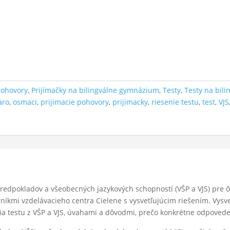
pohovory
,
Prijímačky na bilingválne gymnázium
,
Testy
,
Testy na bil
aro
,
osmaci
,
prijimacie pohovory
,
prijimacky
,
riesenie testu
,
test
,
VJS
predpokladov a všeobecných jazykových schopností (VŠP a VJS) pre 
íkmi vzdelávacieho centra Cielene s vysvetľujúcim riešením. Vysvet
a testu z VŠP a VJS, úvahami a dôvodmi, prečo konkrétne odpovede