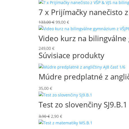
cena
cena
bola:
je:
7 x Prijímačky nanečisto
210,00 €.
189,00 €.
Pôvodná
Aktuálna
133,00
€
99,00
€
cena
cena
bola:
je:
Video kurz na bilingváln
133,00 €.
99,00 €.
249,00
€
Súvisiace produkty
Múdre predplatné z anglič
35,00
€
Test zo slovenčiny SJ9.B.1
Pôvodná
Aktuálna
3,90
€
2,90
€
cena
cena