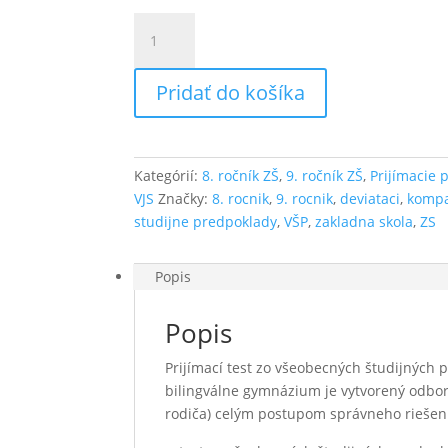
množstvo
Test
zo
Pridať do košíka
všeobecných
študijných
predpokladov
a
Kategórií:
8. ročník ZŠ
,
9. ročník ZŠ
,
Prijímacie 
jazykových
VJS
Značky:
8. rocnik
,
9. rocnik
,
deviataci
,
komp
schopností
studijne predpoklady
,
VŠP
,
zakladna skola
,
ZS
VSJP8.D.2
Popis
Popis
Prijímací test zo všeobecných študijných 
bilingválne gymnázium je vytvorený odborn
rodiča) celým postupom správneho riešeni