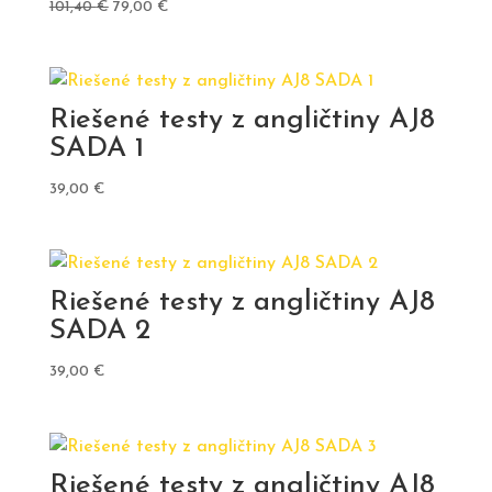
Pôvodná
Aktuálna
101,40
€
79,00
€
cena
cena
bola:
je:
101,40 €.
79,00 €.
Riešené testy z angličtiny AJ8
SADA 1
39,00
€
Riešené testy z angličtiny AJ8
SADA 2
39,00
€
Riešené testy z angličtiny AJ8