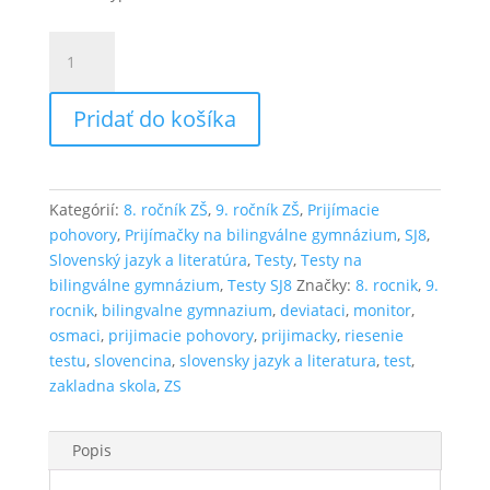
množstvo
Test
zo
Pridať do košíka
slovenčiny
SJ8.C.2
Kategórií:
8. ročník ZŠ
,
9. ročník ZŠ
,
Prijímacie
pohovory
,
Prijímačky na bilingválne gymnázium
,
SJ8
,
Slovenský jazyk a literatúra
,
Testy
,
Testy na
bilingválne gymnázium
,
Testy SJ8
Značky:
8. rocnik
,
9.
rocnik
,
bilingvalne gymnazium
,
deviataci
,
monitor
,
osmaci
,
prijimacie pohovory
,
prijimacky
,
riesenie
testu
,
slovencina
,
slovensky jazyk a literatura
,
test
,
zakladna skola
,
ZS
Popis