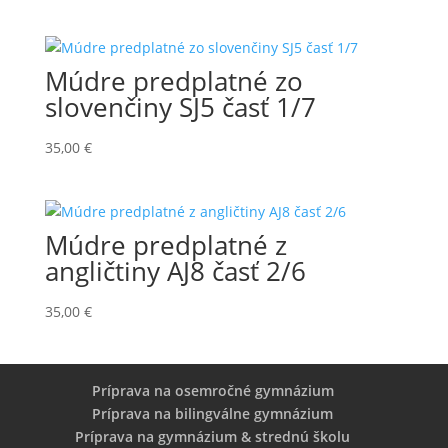
Múdre predplatné zo
slovenčiny SJ5 časť 1/7
35,00
€
Múdre predplatné z
angličtiny AJ8 časť 2/6
35,00
€
Príprava na osemročné gymnázium
Príprava na bilingválne gymnázium
Príprava na gymnázium & strednú školu