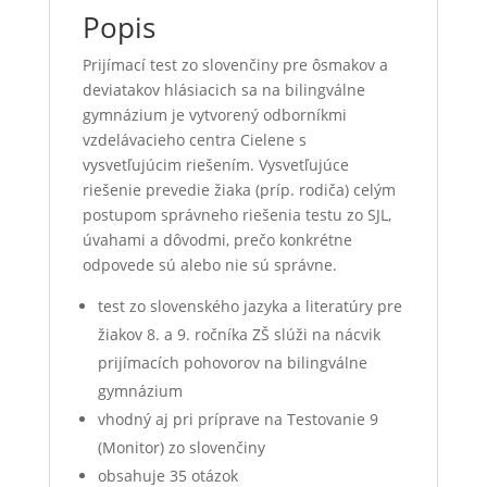
Popis
Prijímací test zo slovenčiny pre ôsmakov a
deviatakov hlásiacich sa na bilingválne
gymnázium je vytvorený odborníkmi
vzdelávacieho centra Cielene s
vysvetľujúcim riešením. Vysvetľujúce
riešenie prevedie žiaka (príp. rodiča) celým
postupom správneho riešenia testu zo SJL,
úvahami a dôvodmi, prečo konkrétne
odpovede sú alebo nie sú správne.
test zo slovenského jazyka a literatúry pre
žiakov 8. a 9. ročníka ZŠ slúži na nácvik
prijímacích pohovorov na bilingválne
gymnázium
vhodný aj pri príprave na Testovanie 9
(Monitor) zo slovenčiny
obsahuje 35 otázok