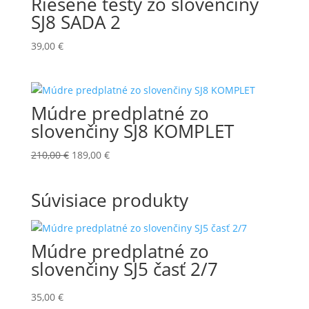
Riešené testy zo slovenčiny
SJ8 SADA 2
39,00
€
Múdre predplatné zo
slovenčiny SJ8 KOMPLET
Pôvodná
Aktuálna
210,00
€
189,00
€
cena
cena
bola:
je:
Súvisiace produkty
210,00 €.
189,00 €.
Múdre predplatné zo
slovenčiny SJ5 časť 2/7
35,00
€