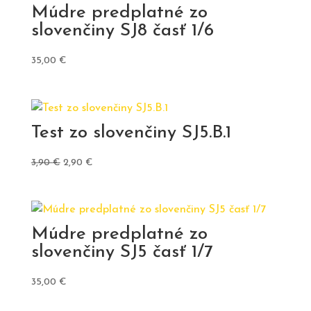
Múdre predplatné zo
slovenčiny SJ8 časť 1/6
35,00
€
Test zo slovenčiny SJ5.B.1
Pôvodná
Aktuálna
3,90
€
2,90
€
cena
cena
bola:
je:
3,90 €.
2,90 €.
Múdre predplatné zo
slovenčiny SJ5 časť 1/7
35,00
€