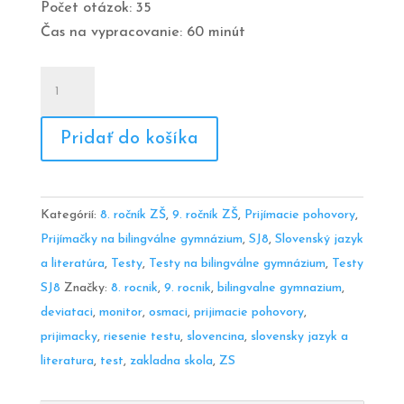
Počet otázok: 35
Čas na vypracovanie: 60 minút
množstvo
Test
zo
Pridať do košíka
slovenčiny
SJ8.B.2
Kategórií:
8. ročník ZŠ
,
9. ročník ZŠ
,
Prijímacie pohovory
,
Prijímačky na bilingválne gymnázium
,
SJ8
,
Slovenský jazyk
a literatúra
,
Testy
,
Testy na bilingválne gymnázium
,
Testy
SJ8
Značky:
8. rocnik
,
9. rocnik
,
bilingvalne gymnazium
,
deviataci
,
monitor
,
osmaci
,
prijimacie pohovory
,
prijimacky
,
riesenie testu
,
slovencina
,
slovensky jazyk a
literatura
,
test
,
zakladna skola
,
ZS