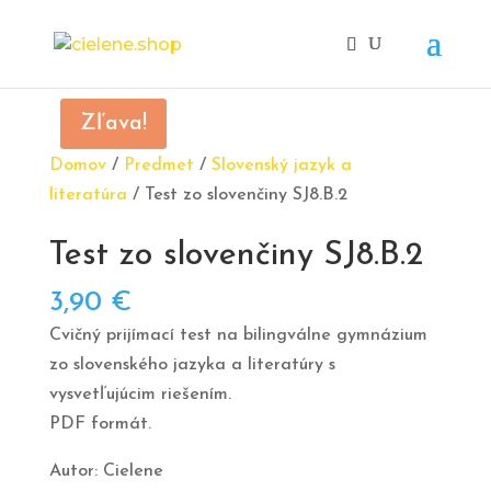
Zľava!
Domov
/
Predmet
/
Slovenský jazyk a
literatúra
/ Test zo slovenčiny SJ8.B.2
Test zo slovenčiny SJ8.B.2
3,90
€
Cvičný prijímací test na bilingválne gymnázium
zo slovenského jazyka a literatúry s
vysvetľujúcim riešením.
PDF formát.
Autor: Cielene