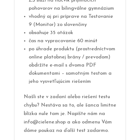
ZŠ slúži na nácvik prijímacích
pohovorov na bilingválne gymnázium
vhodný aj pri príprave na Testovanie
9 (Monitor) zo slovenčiny
obsahuje 35 otázok
čas na vypracovanie 60 minút
po úhrade produktu (prostredníctvom
online platobnej brány / prevodom)
obdržíte e-mail s dvoma PDF
dokumentami – samotným testom a
jeho vysvetľujúcim riešením
Našli ste v zadaní alebo riešení testu
chybu? Nestáva sa to, ale šanca limitne
blízka nule tam je. Napíšte nám na
info@cielene.shop a ako odmenu Vám
dáme poukaz na ďalší test zadarmo.