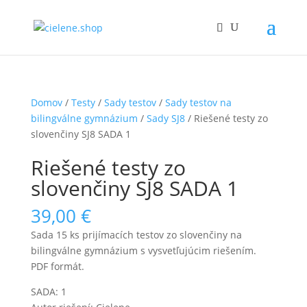
Domov
/
Testy
/
Sady testov
/
Sady testov na
bilingválne gymnázium
/
Sady SJ8
/ Riešené testy zo
slovenčiny SJ8 SADA 1
Riešené testy zo
slovenčiny SJ8 SADA 1
39,00
€
Sada 15 ks prijímacích testov zo slovenčiny na
bilingválne gymnázium s vysvetľujúcim riešením.
PDF formát.
SADA: 1