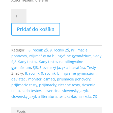
Autor riešení: Cielene
množstvo
Riešené
testy
Pridať do košíka
zo
slovenčiny
SJ8
SADA
Kategórií:
8. ročník ZŠ
,
9. ročník ZŠ
,
Prijímacie
1
pohovory
,
Prijímačky na bilingválne gymnázium
,
Sady
SJ8
,
Sady testov
,
Sady testov na bilingválne
gymnázium
,
SJ8
,
Slovenský jazyk a literatúra
,
Testy
Značky:
8. rocnik
,
9. rocnik
,
bilingvalne gymnazium
,
deviataci
,
monitor
,
osmaci
,
prijimacie pohovory
,
prijimacie testy
,
prijimacky
,
riesene testy
,
riesenie
testu
,
sada testov
,
slovencina
,
slovensky jazyk
,
slovensky jazyk a literatura
,
test
,
zakladna skola
,
ZS
Popis