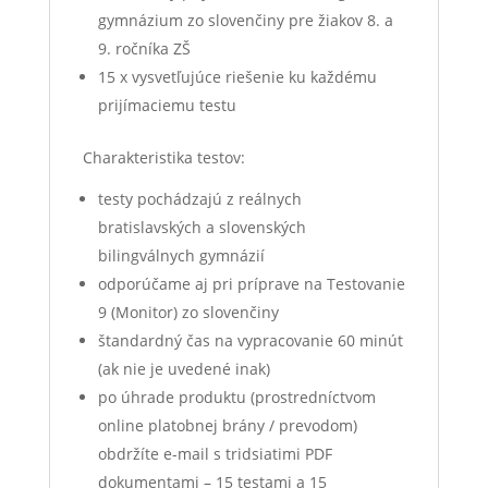
gymnázium zo slovenčiny pre žiakov 8. a
9. ročníka ZŠ
15 x vysvetľujúce riešenie ku každému
prijímaciemu testu
Charakteristika testov:
testy pochádzajú z reálnych
bratislavských a slovenských
bilingválnych gymnázií
odporúčame aj pri príprave na Testovanie
9 (Monitor) zo slovenčiny
štandardný čas na vypracovanie 60 minút
(ak nie je uvedené inak)
po úhrade produktu (prostredníctvom
online platobnej brány / prevodom)
obdržíte e-mail s tridsiatimi PDF
dokumentami – 15 testami a 15