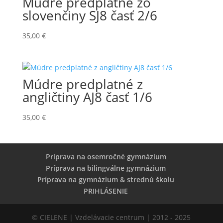
Múdre predplatné zo
slovenčiny SJ8 časť 2/6
35,00
€
Múdre predplatné z
angličtiny AJ8 časť 1/6
35,00
€
Príprava na osemročné gymnázium
Príprava na bilingválne gymnázium
Príprava na gymnázium & strednú školu
PRIHLÁSENIE
© CIELENE | Vzdelávacie centrum | 2012 - 2025