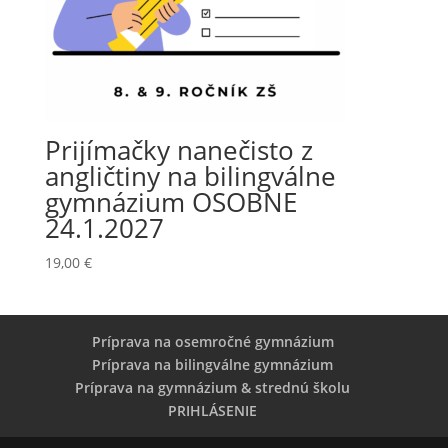
Prijímačky nanečisto z
angličtiny na bilingválne
gymnázium OSOBNE
24.1.2027
19,00
€
Príprava na osemročné gymnázium
Príprava na bilingválne gymnázium
Príprava na gymnázium & strednú školu
PRIHLÁSENIE