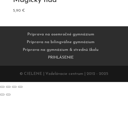
Magický had
5,90
€
Príprava na osemročné gymnázium
Príprava na bilingválne gymnázium
Príprava na gymnázium & strednú školu
PRIHLÁSENIE
© CIELENE | Vzdelávacie centrum | 2012 - 2025