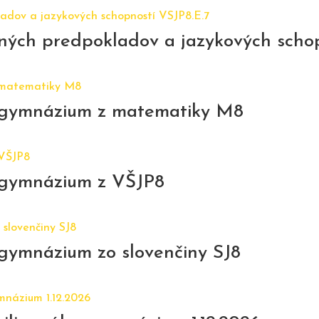
jných predpokladov a jazykových scho
e gymnázium z matematiky M8
e gymnázium z VŠJP8
 gymnázium zo slovenčiny SJ8