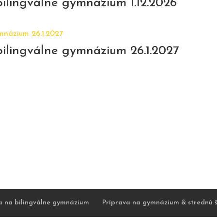
ilingválne gymnázium 1.12.2026
ilingválne gymnázium 26.1.2027
a na bilingválne gymnázium
Príprava na gymnázium & strednú š