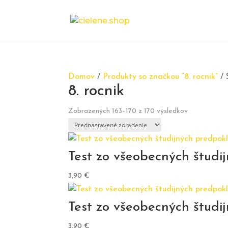
Domov
/
Produkty so značkou “8. rocnik”
/ 
8. rocnik
Zobrazených 163–170 z 170 výsledkov
Test zo všeobecných študi
3,90
€
Test zo všeobecných študi
3,90
€