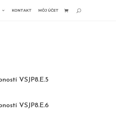
KONTAKT
MÔJ ÚČET
pností VSJP8.E.5
pností VSJP8.E.6