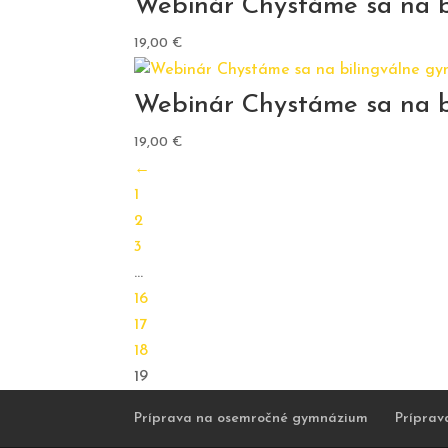
Webinár Chystáme sa na b
19,00
€
Webinár Chystáme sa na b
19,00
€
←
1
2
3
…
16
17
18
19
Príprava na osemročné gymnázium
Príprav