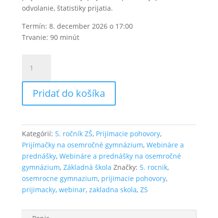
odvolanie, štatistiky prijatia.
Termín: 8. december 2026 o 17:00
Trvanie: 90 minút
množstvo
Webinár
Chystáme
Pridať do košíka
sa
na
osemročné
gymnázium
Kategórií:
5. ročník ZŠ
,
Prijímacie pohovory
,
8.12.2026
Prijímačky na osemročné gymnázium
,
Webináre a
prednášky
,
Webináre a prednášky na osemročné
gymnázium
,
Základná škola
Značky:
5. rocnik
,
osemrocne gymnazium
,
prijimacie pohovory
,
prijimacky
,
webinar
,
zakladna skola
,
ZS