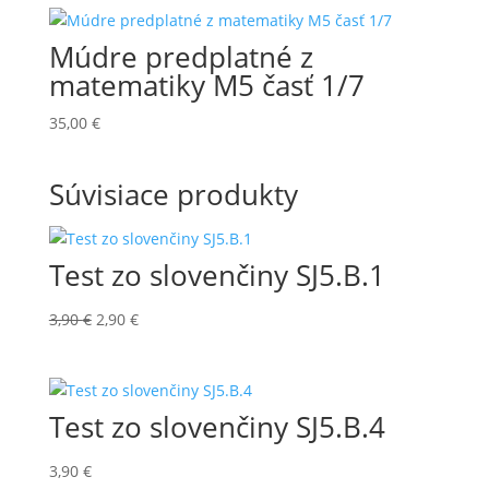
Múdre predplatné z
matematiky M5 časť 1/7
35,00
€
Súvisiace produkty
Test zo slovenčiny SJ5.B.1
Pôvodná
Aktuálna
3,90
€
2,90
€
cena
cena
bola:
je:
3,90 €.
2,90 €.
Test zo slovenčiny SJ5.B.4
3,90
€