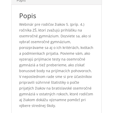
Popis
Popis
Webinár pre rodičov žiakov 5. (príp. 4.)
ročníka ZŠ, ktorí zvažujú prihlášku na
osemročné gymnázium. Dozviete sa, ako si
vybrať osemročné gymnázium,
porozprávame sa aj o ich kritériách, kvótach
a podmienkach prijatia. Povieme vám, ako
vyzerajú prijímacie testy na osemročné
gymnáziá a tiež preberieme, ako získať
bonusové body na prijímacích pohovoroch.
V neposlednom rade sme si pre účastníkov
pripravili súhrnné štatistiky o počte
prijatých žiakov na bratislavské osemročné
gymnáziá v ostatných rokoch, ktoré rodičom
aj žiakom dokážu významne pomôcť pri
výbere strednej školy.