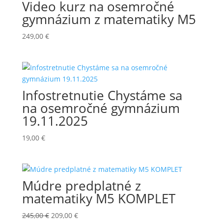
Video kurz na osemročné
gymnázium z matematiky M5
249,00
€
Infostretnutie Chystáme sa
na osemročné gymnázium
19.11.2025
19,00
€
Múdre predplatné z
matematiky M5 KOMPLET
Pôvodná
Aktuálna
245,00
€
209,00
€