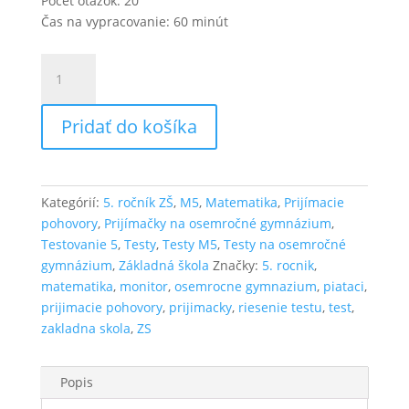
Počet otázok: 20
Čas na vypracovanie: 60 minút
množstvo
Test
z
Pridať do košíka
matematiky
M5.D.7
Kategórií:
5. ročník ZŠ
,
M5
,
Matematika
,
Prijímacie
pohovory
,
Prijímačky na osemročné gymnázium
,
Testovanie 5
,
Testy
,
Testy M5
,
Testy na osemročné
gymnázium
,
Základná škola
Značky:
5. rocnik
,
matematika
,
monitor
,
osemrocne gymnazium
,
piataci
,
prijimacie pohovory
,
prijimacky
,
riesenie testu
,
test
,
zakladna skola
,
ZS
Popis