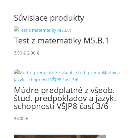
cena
cena
bola:
je:
Súvisiace produkty
245,00 €.
209,00 €.
Test z matematiky M5.B.1
Pôvodná
Aktuálna
3,90
€
2,90
€
cena
cena
bola:
je:
3,90 €.
2,90 €.
Múdre predplatné z všeob.
štud. predpokladov a jazyk.
schopností VŠJP8 časť 3/6
35,00
€