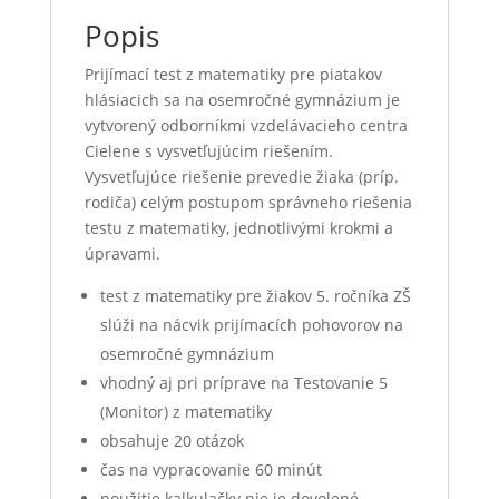
Popis
Prijímací test z matematiky pre piatakov
hlásiacich sa na osemročné gymnázium je
vytvorený odborníkmi vzdelávacieho centra
Cielene s vysvetľujúcim riešením.
Vysvetľujúce riešenie prevedie žiaka (príp.
rodiča) celým postupom správneho riešenia
testu z matematiky, jednotlivými krokmi a
úpravami.
test z matematiky pre žiakov 5. ročníka ZŠ
slúži na nácvik prijímacích pohovorov na
osemročné gymnázium
vhodný aj pri príprave na Testovanie 5
(Monitor) z matematiky
obsahuje 20 otázok
čas na vypracovanie 60 minút
použitie kalkulačky nie je dovolené