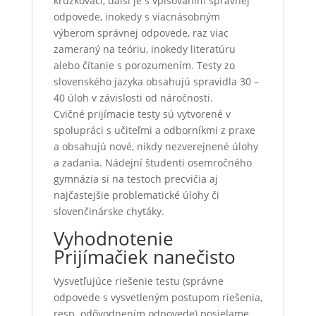
krúžkovací, ďalší je s vpisovaním správnej
odpovede, inokedy s viacnásobným
výberom správnej odpovede, raz viac
zameraný na teóriu, inokedy literatúru
alebo čítanie s porozumením. Testy zo
slovenského jazyka obsahujú spravidla 30 –
40 úloh v závislosti od náročnosti.
Cvičné prijímacie testy sú vytvorené v
spolupráci s učiteľmi a odborníkmi z praxe
a obsahujú nové, nikdy nezverejnené úlohy
a zadania. Nádejní študenti osemročného
gymnázia si na testoch precvičia aj
najčastejšie problematické úlohy či
slovenčinárske chytáky.
Vyhodnotenie
Prijímačiek nanečisto
Vysvetľujúce riešenie testu (správne
odpovede s vysvetleným postupom riešenia,
resp. odôvodnením odpovede) posielame