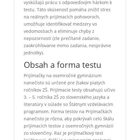
vyskúšajú prácu s odpoveďovým hárkom k
testu. Táto skúsenosť pomáha znížiť stres
na reálnych prijímacích pohovoroch,
umožňuje identifikovať medzery vo
vedomostiach a eliminuje chyby z
nepozornosti (zle prečítané zadanie,
zaokrúhľovanie mimo zadania, nesprávne
jednotky).
Obsah a forma testu
Prijímačky na osemročné gymnázium
nanečisto sú určené pre žiakov piatych
ročníkov ZŠ. Prijímacie testy obsahujú učivo
3. – 5. ročníka ZŠ zo slovenského jazyka a
literatúry v súlade so Štátnym vzdelávacím
programom. Forma testov na Prijímačkách
nanečisto je rôzna, aby pokrývali celú škálu
prijímacích testov z osemročných gymnázií
zo slovenčiny. Raz je prijímačkový test