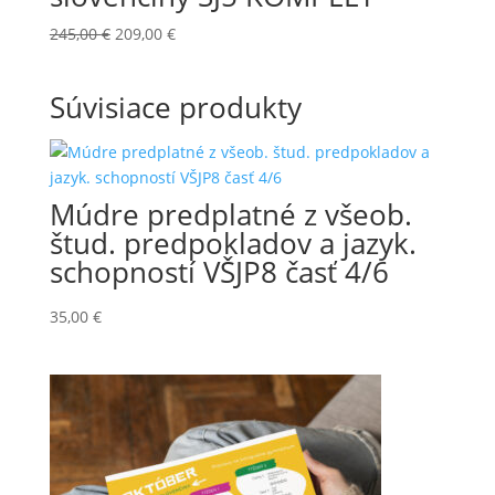
Pôvodná
Aktuálna
245,00
€
209,00
€
cena
cena
bola:
je:
Súvisiace produkty
245,00 €.
209,00 €.
Múdre predplatné z všeob.
štud. predpokladov a jazyk.
schopností VŠJP8 časť 4/6
35,00
€