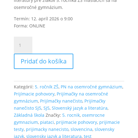
literatúry pre žiakov 5. ročníka ZŠ hlásiacich sa na
osemročné gymnázium.
Termín: 12. apríl 2026 o 9:00
Forma: ONLINE
množstvo
Prijímačky
nanečisto
Pridať do košíka
zo
slovenčiny
na
osemročné
Kategórií:
5. ročník ZŠ
,
PN na osemročné gymnázium
,
gymnázium
Prijímacie pohovory
,
Prijímačky na osemročné
ONLINE
gymnázium
,
Prijímačky nanečisto
,
Prijímačky
12.4.2026
nanečisto SJ5
,
SJ5
,
Slovenský jazyk a literatúra
,
Základná škola
Značky:
5. rocnik
,
osemrocne
gymnazium
,
piataci
,
prijimacie pohovory
,
prijimacie
testy
,
prijimacky nanecisto
,
slovencina
,
slovensky
jazyk
,
slovensky jazyk a literatura
,
test