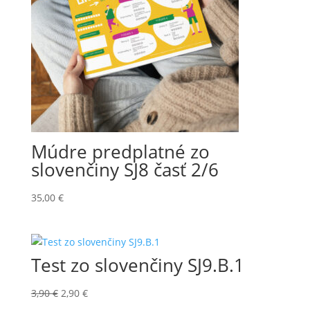
Múdre predplatné zo
slovenčiny SJ8 časť 2/6
35,00
€
Test zo slovenčiny SJ9.B.1
Pôvodná
Aktuálna
3,90
€
2,90
€
cena
cena