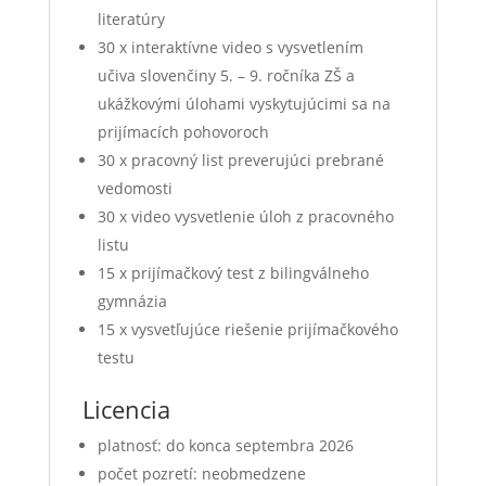
literatúry
30 x interaktívne video s vysvetlením
učiva slovenčiny 5. – 9. ročníka ZŠ a
ukážkovými úlohami vyskytujúcimi sa na
prijímacích pohovoroch
30 x pracovný list preverujúci prebrané
vedomosti
30 x video vysvetlenie úloh z pracovného
listu
15 x prijímačkový test z bilingválneho
gymnázia
15 x vysvetľujúce riešenie prijímačkového
testu
Licencia
platnosť: do konca septembra 2026
počet pozretí: neobmedzene