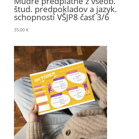
Múdre predplatné z všeob.
štud. predpokladov a jazyk.
schopností VŠJP8 časť 3/6
35,00
€