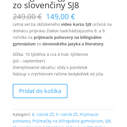
zo slovenčiny SJ8
Pôvodná
Aktuálna
249,00
€
149,00
€
cena
cena
Letná verzia obľúbeného
video kurzu SJ8
určená na
bola:
je:
domácu prípravu žiakov nadchádzajúceho 8. a 9.
249,00 €.
149,00 €.
ročníka na
prijímacie pohovory na bilingválne
gymnázium
zo
slovenského jazyka a literatúry
.
Dĺžka: 10 týždňov á cca 4 hod. týždenne
(júl – september)
Zverejňovanie obsahu: vždy v pondelok
Nástup v zrýchlenom režime kedykoľvek od júla.
množstvo
Pridať do košíka
Letný
video
kurz
na
Kategórií:
8. ročník ZŠ
,
9. ročník ZŠ
,
Prijímacie
bilingválne
pohovory
,
Prijímačky na bilingválne gymnázium
,
SJ8
,
gymnázium