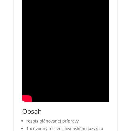
Obsah
rozpis plánovanej prípravy
1 x úvodný test zo slovenského jazyka a