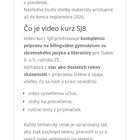
v pondelok..
Následne budú všetky materiály prístupné
až do konca septembra 2026.
Čo je video kurz SJ8
Video kurz SJ8 predstavuje
kompletnú
prípravu na bilingválne gymnázium zo
slovenského jazyka a literatúry
pre žiakov
8. a 9. ročníka ZŠ.
Vychádza z
viac ako desiatich rokov
skúseností
s prípravou žiakov a spája
všetko, čo sa nám v praxi osvedčilo:
video vysvetlenia učiva,
úlohy na precvičenie,
cvičné testy z prijímačiek.
Každý tematický celok je spracovaný tak,
aby žiak pochopil teóriu, precvičil si ju a
overil svoje vedomosti na testoch