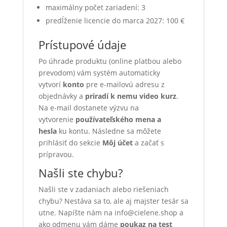
maximálny počet zariadení: 3
predĺženie licencie do marca 2027: 100 €
Prístupové údaje
Po úhrade produktu (online platbou alebo
prevodom) vám systém automaticky
vytvorí
konto
pre e-mailovú adresu z
objednávky a
priradí k nemu video kurz
.
Na e-mail dostanete výzvu na
vytvorenie
používateľského mena a
hesla
ku kontu. Následne sa môžete
prihlásiť do sekcie
Môj účet
a začať s
prípravou.
Našli ste chybu?
Našli ste v zadaniach alebo riešeniach
chybu? Nestáva sa to, ale aj majster tesár sa
utne. Napíšte nám na info@cielene.shop a
ako odmenu vám dáme
poukaz na test