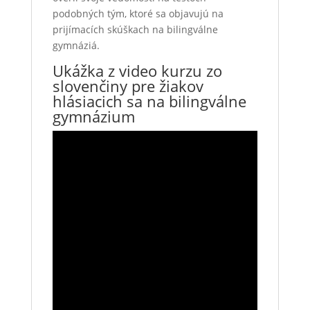
podobných tým, ktoré sa objavujú na
prijímacích skúškach na bilingválne
gymnáziá.
Ukážka z video kurzu zo
slovenčiny pre žiakov
hlásiacich sa na bilingválne
gymnázium