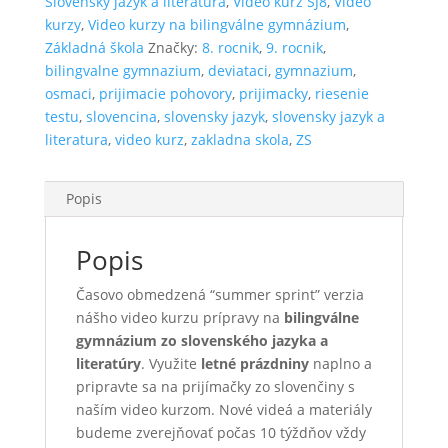
Slovenský jazyk a literatúra
,
Video kurz SJ8
,
Video
zo
kurzy
,
Video kurzy na bilingválne gymnázium
,
slovenčiny
Základná škola
Značky:
8. rocnik
,
9. rocnik
,
SJ8
bilingvalne gymnazium
,
deviataci
,
gymnazium
,
osmaci
,
prijimacie pohovory
,
prijimacky
,
riesenie
testu
,
slovencina
,
slovensky jazyk
,
slovensky jazyk a
literatura
,
video kurz
,
zakladna skola
,
ZS
Popis
Popis
Časovo obmedzená “summer sprint” verzia
nášho video kurzu prípravy na
bilingválne
gymnázium zo slovenského jazyka a
literatúry
. Využite
letné prázdniny
naplno a
pripravte sa na prijímačky zo slovenčiny s
naším video kurzom. Nové videá a materiály
budeme zverejňovať počas 10 týždňov vždy