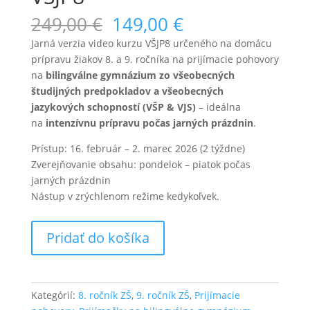
Pôvodná
Aktuálna
249,00
€
149,00
€
cena
cena
Jarná verzia video kurzu VŠJP8 určeného na domácu
bola:
je:
prípravu žiakov 8. a 9. ročníka na prijímacie pohovory
249,00 €.
149,00 €.
na
bilingválne gymnázium zo všeobecných
študijných predpokladov a všeobecných
jazykových schopností (VŠP & VJS)
– ideálna
na
intenzívnu prípravu počas jarných prázdnin
.
Prístup: 16. február – 2. marec 2026 (2 týždne)
Zverejňovanie obsahu: pondelok – piatok počas
jarných prázdnin
Nástup v zrýchlenom režime kedykoľvek.
množstvo
Pridať do košíka
Jarný
video
kurz
na
Kategórií:
8. ročník ZŠ
,
9. ročník ZŠ
,
Prijímacie
bilingválne