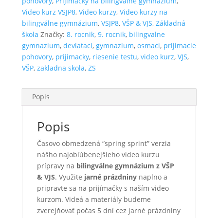
pohovory
,
Prijímačky na bilingválne gymnázium
,
gymnázium
Video kurz VSJP8
,
Video kurzy
,
Video kurzy na
z
bilingválne gymnázium
,
VSJP8
,
VŠP & VJS
,
Základná
VŠJP8
škola
Značky:
8. rocnik
,
9. rocnik
,
bilingvalne
gymnazium
,
deviataci
,
gymnazium
,
osmaci
,
prijimacie
pohovory
,
prijimacky
,
riesenie testu
,
video kurz
,
VJS
,
VŠP
,
zakladna skola
,
ZS
Popis
Popis
Časovo obmedzená “spring sprint” verzia
nášho najobľúbenejšieho video kurzu
prípravy na
bilingválne gymnázium z VŠP
& VJS
. Využite
jarné prázdniny
naplno a
pripravte sa na prijímačky s naším video
kurzom. Videá a materiály budeme
zverejňovať počas 5 dní cez jarné prázdniny