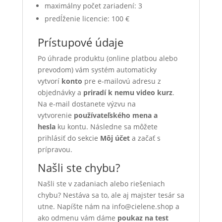
maximálny počet zariadení: 3
predĺženie licencie: 100 €
Prístupové údaje
Po úhrade produktu (online platbou alebo
prevodom) vám systém automaticky
vytvorí
konto
pre e-mailovú adresu z
objednávky a
priradí k nemu video kurz
.
Na e-mail dostanete výzvu na
vytvorenie
používateľského mena a
hesla
ku kontu. Následne sa môžete
prihlásiť do sekcie
Môj účet
a začať s
prípravou.
Našli ste chybu?
Našli ste v zadaniach alebo riešeniach
chybu? Nestáva sa to, ale aj majster tesár sa
utne. Napíšte nám na info@cielene.shop a
ako odmenu vám dáme
poukaz na test