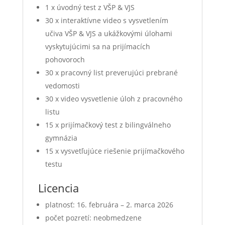
1 x úvodný test z VŠP & VJS
30 x interaktívne video s vysvetlením
učiva VŠP & VJS a ukážkovými úlohami
vyskytujúcimi sa na prijímacích
pohovoroch
30 x pracovný list preverujúci prebrané
vedomosti
30 x video vysvetlenie úloh z pracovného
listu
15 x prijímačkový test z bilingválneho
gymnázia
15 x vysvetľujúce riešenie prijímačkového
testu
Licencia
platnosť: 16. februára – 2. marca 2026
počet pozretí: neobmedzene