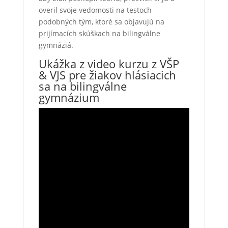
overil svoje vedomosti na testoch
podobných tým, ktoré sa objavujú na
prijímacích skúškach na bilingválne
gymnáziá.
Ukážka z video kurzu z VŠP
& VJS pre žiakov hlásiacich
sa na bilingválne
gymnázium