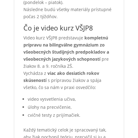
(pondelok – piatok).
Následne budú všetky materiály prístupné
počas 2 týždňov.
Čo je video kurz VŠJP8
Video kurz VŠJP8 predstavuje
kompletnú
prípravu na bilingválne gymnázium zo
všeobecných študijných predpokladov a
všeobecných jazykových schopností
pre
žiakov 8. a 9. ročníka ZŠ.
Vychádza z
viac ako desiatich rokov
skúseností
s prípravou žiakov a spája
všetko, čo sa nám v praxi osvedčilo:
video vysvetlenia učiva,
úlohy na precvičenie,
cvičné testy z prijímačiek.
Každý tematický celok je spracovaný tak,
aby žiak pochopil teóriu, precvičil si ju a