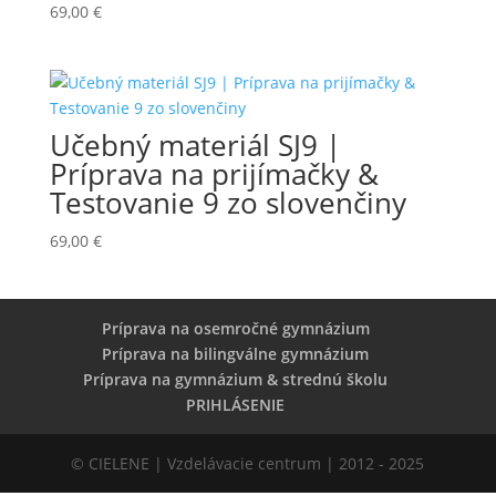
69,00
€
Učebný materiál SJ9 |
Príprava na prijímačky &
Testovanie 9 zo slovenčiny
69,00
€
Príprava na osemročné gymnázium
Príprava na bilingválne gymnázium
Príprava na gymnázium & strednú školu
PRIHLÁSENIE
© CIELENE | Vzdelávacie centrum | 2012 - 2025